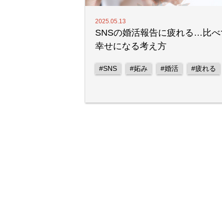
2025.05.13
SNSの婚活報告に疲れる…比べ
幸せになる考え方
#SNS
#妬み
#婚活
#疲れる