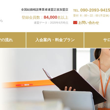
090-2093-941
全国結婚相談事業者連盟正規加盟店
TEL.
8：00～22：00 (不定休)
84,000
登録会員数：
名以上
ら
お問い合わせ
連盟データ：2025年6月時点
での流れ
入会案内・料金プラン
サ