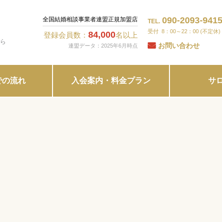
090-2093-941
全国結婚相談事業者連盟正規加盟店
TEL.
8：00～22：00 (不定休)
84,000
登録会員数：
名以上
ら
お問い合わせ
連盟データ：2025年6月時点
での流れ
入会案内・料金プラン
サ