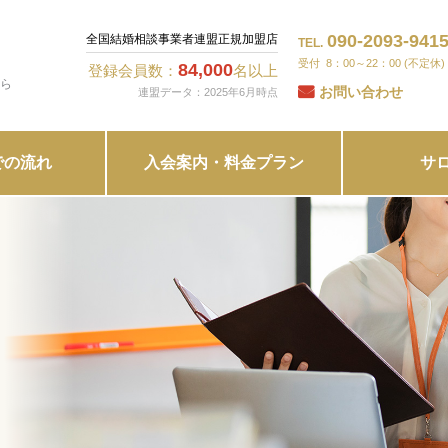
090-2093-941
全国結婚相談事業者連盟正規加盟店
TEL.
8：00～22：00 (不定休)
84,000
登録会員数：
名以上
ら
お問い合わせ
連盟データ：2025年6月時点
での流れ
入会案内・料金プラン
サ