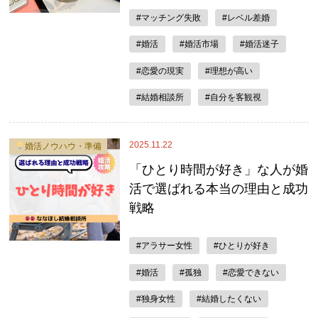
#マッチング失敗
#レベル差婚
#婚活
#婚活市場
#婚活迷子
#恋愛の現実
#理想が高い
#結婚相談所
#自分を客観視
2025.11.22
婚活ノウハウ・準備
「ひとり時間が好き」な人が婚
活で選ばれる本当の理由と成功
戦略
#アラサー女性
#ひとりが好き
#婚活
#孤独
#恋愛できない
#独身女性
#結婚したくない