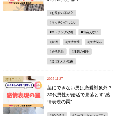
#お見合い不成立
#マッチングしない
#マッチング改善
#出会えない
#婚活
#婚活女性
#婚活悩み
#婚活男性
#理想の相手
#選ばれない理由
2025.11.27
婚活コラム
葉にできない男は恋愛対象外？
30代男性が婚活で見落とす“感
情表現の罠”
#30代婚活
#ムーブ・トゥ・ヘブン