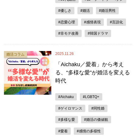
#優しさ
#婚活
#婚活男性
#恋愛心理
#感情表現
#言語化
#非モテ改善
#韓国ドラマ
2025.11.26
婚活コラム
「Aichaku／愛着」から考え
る、“多様な愛”が婚活を変える
時代
#Aichaku
#LGBTQ+
#ゲイロマンス
#同性婚
#多様な愛
#婚活の価値観
#愛着
#感情の多様性