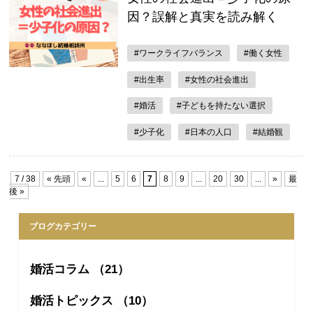
因？誤解と真実を読み解く
#ワークライフバランス
#働く女性
#出生率
#女性の社会進出
#婚活
#子どもを持たない選択
#少子化
#日本の人口
#結婚観
7 / 38
« 先頭
«
...
5
6
7
8
9
...
20
30
...
»
最
後 »
ブログカテゴリー
婚活コラム （21）
婚活トピックス （10）