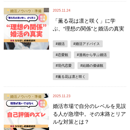
2025.11.24
婚活ノウハウ・準備
「薫る花は凛と咲く」に学
ぶ、“理想の関係”と婚活の真実
#婚活
#婚活アドバイス
#恋愛観
#漫画から学ぶ婚活
#現代恋愛
#結婚の価値観
#薫る花は凛と咲く
2025.11.23
婚活ノウハウ・準備
婚活市場で自分のレベルを見誤
る人が急増中。その末路とリア
ルな対策とは？