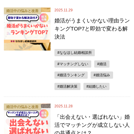
2025.11.29
婚活中の悩みと改善
婚活がうまくいかない理由ラン
キングTOP7と即効で変わる解
決法
#ななほし結婚相談所
#マッチングしない
#婚活
#婚活ランキング
#婚活悩み
#婚活解決策
#結婚したい
2025.11.28
婚活中の悩みと改善
「出会えない・選ばれない」婚
活でマッチングが成立しない人
の共通点とは？