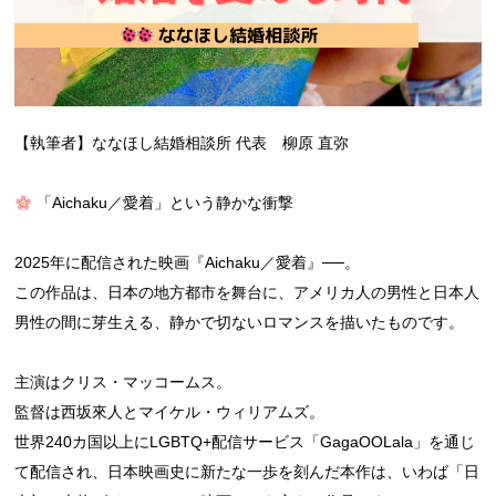
【執筆者】ななほし結婚相談所 代表 柳原 直弥
「Aichaku／愛着」という静かな衝撃
2025年に配信された映画『Aichaku／愛着』──。
この作品は、日本の地方都市を舞台に、アメリカ人の男性と日本人
男性の間に芽生える、静かで切ないロマンスを描いたものです。
主演はクリス・マッコームス。
監督は西坂來人とマイケル・ウィリアムズ。
世界240カ国以上にLGBTQ+配信サービス「GagaOOLala」を通じ
て配信され、日本映画史に新たな一歩を刻んだ本作は、いわば「日