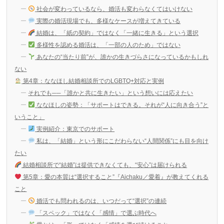
社会が変わっているなら、婚活も変わらなくてはいけない
実際の婚活現場でも、多様なケースが増えてきている
結婚は、「紙の契約」ではなく「一緒に生きる」という選択
多様性を認める婚活は、「一部の人のため」ではない
あなたの“当たり前”が、誰かの生きづらさになっているかもしれ
ない
第4章：ななほし結婚相談所でのLGBTQ+対応と実例
それでも──「誰かと共に生きたい」という想いには応えたい
ななほしの姿勢：「サポートはできる。それが“人に向き合う”と
いうこと」
実例紹介：東京でのサポート
私は、「結婚」という形にこだわらない“人間関係”にも目を向け
たい
結婚相談所で“結婚”は提供できなくても、“安心”は届けられる
第5章：愛の本質は“選択すること”『Aichaku／愛着』が教えてくれる
こと
婚活でも問われるのは、いつだって“選択”の連続
「スペック」ではなく「感情」で選ぶ時代へ