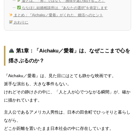
愛とは、「形」ではなく「感情を選び続けること」
ななほし結婚相談所は、“あなたの選択”を肯定します
まとめ：『Aichaku／愛着』がくれた、婚活へのヒント
おわりに
第1章：「Aichaku／愛着」は、なぜここまで心を
揺さぶるのか？
『Aichaku／愛着』は、見た目にはとても静かな映画です。
派手な演出も、大きな事件もない。
けれどその静けさの中に、「人と人が心でつながる瞬間」が、確か
に描かれています。
主人公であるアメリカ人男性は、日本の田舎町でひっそりと暮らし
ながら、
どこか距離を置いたまま日本社会の中に存在しています。