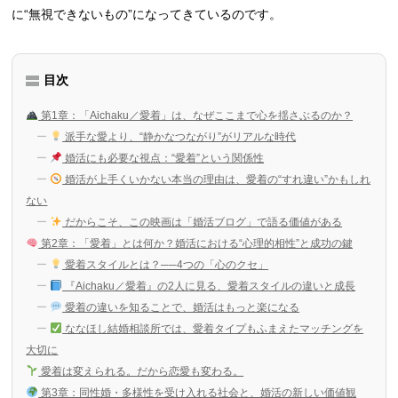
に“無視できないもの”になってきているのです。
目次
第1章：「Aichaku／愛着」は、なぜここまで心を揺さぶるのか？
派手な愛より、“静かなつながり”がリアルな時代
婚活にも必要な視点：“愛着”という関係性
婚活が上手くいかない本当の理由は、愛着の“すれ違い”かもしれ
ない
だからこそ、この映画は「婚活ブログ」で語る価値がある
第2章：「愛着」とは何か？婚活における“心理的相性”と成功の鍵
愛着スタイルとは？──4つの「心のクセ」
『Aichaku／愛着』の2人に見る、愛着スタイルの違いと成長
愛着の違いを知ることで、婚活はもっと楽になる
ななほし結婚相談所では、愛着タイプもふまえたマッチングを
大切に
愛着は変えられる。だから恋愛も変わる。
第3章：同性婚・多様性を受け入れる社会と、婚活の新しい価値観