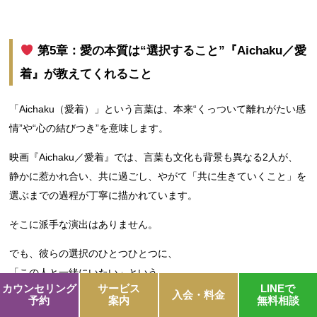
第5章：愛の本質は“選択すること”『Aichaku／愛
着』が教えてくれること
「Aichaku（愛着）」という言葉は、本来“くっついて離れがたい感
情”や“心の結びつき”を意味します。
映画『Aichaku／愛着』では、言葉も文化も背景も異なる2人が、
静かに惹かれ合い、共に過ごし、やがて「共に生きていくこと」を
選ぶまでの過程が丁寧に描かれています。
そこに派手な演出はありません。
でも、彼らの選択のひとつひとつに、
「この人と一緒にいたい」という、
カウンセリング
サービス
LINEで
揺るぎない想いが流れているのです。
入会・料金
予約
案内
無料相談