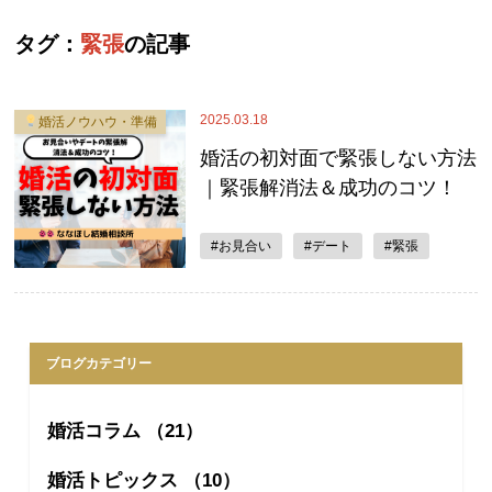
タグ：
緊張
の記事
2025.03.18
婚活ノウハウ・準備
婚活の初対面で緊張しない方法
｜緊張解消法＆成功のコツ！
#お見合い
#デート
#緊張
ブログカテゴリー
婚活コラム （21）
婚活トピックス （10）