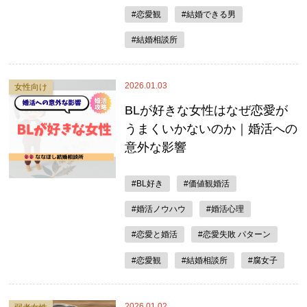
#恋愛観
#結婚できる男
#結婚相談所
2026.01.03
女性向け
BLが好きな女性はなぜ恋愛が
うまくいかないのか｜婚活への
意外な影響
#BL好き
#価値観婚活
#婚活ノウハウ
#婚活心理
#恋愛と婚活
#恋愛失敗 パターン
#恋愛観
#結婚相談所
#腐女子
2026.01.02