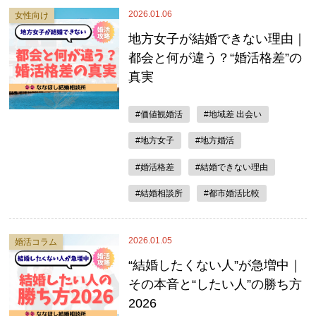
2026.01.06
女性向け
地方女子が結婚できない理由｜
都会と何が違う？“婚活格差”の
真実
#価値観婚活
#地域差 出会い
#地方女子
#地方婚活
#婚活格差
#結婚できない理由
#結婚相談所
#都市婚活比較
2026.01.05
婚活コラム
“結婚したくない人”が急増中｜
その本音と“したい人”の勝ち方
2026