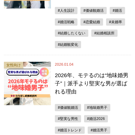
#人生設計
#価値観婚活
#婚活
#婚活戦略
#恋愛結婚
#未婚率
#結婚したくない
#結婚相談所
#結婚観変化
2026.01.04
女性向け
2026年、モテるのは“地味婚男
子”｜派手より堅実な男が選ば
れる理由
#価値観婚活
#地味婚男子
#堅実な男性
#婚活2026
#婚活トレンド
#婚活男子