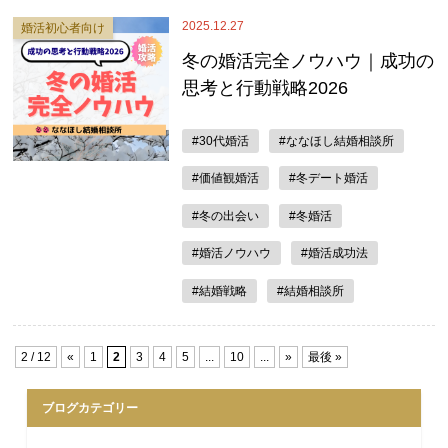
2025.12.27
婚活初心者向け
冬の婚活完全ノウハウ｜成功の
思考と行動戦略2026
#30代婚活
#ななほし結婚相談所
#価値観婚活
#冬デート婚活
#冬の出会い
#冬婚活
#婚活ノウハウ
#婚活成功法
#結婚戦略
#結婚相談所
2 / 12
«
1
2
3
4
5
...
10
...
»
最後 »
ブログカテゴリー