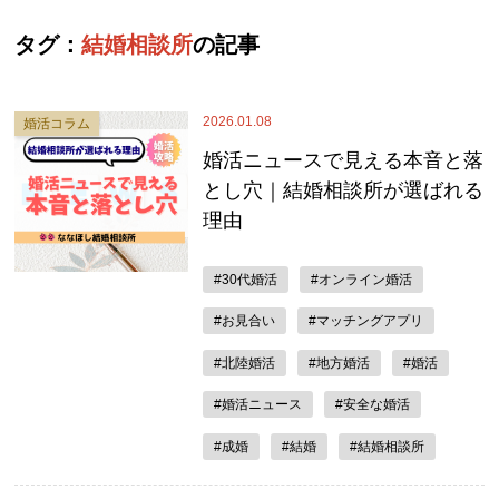
タグ：
結婚相談所
の記事
2026.01.08
婚活コラム
婚活ニュースで見える本音と落
とし穴｜結婚相談所が選ばれる
理由
#30代婚活
#オンライン婚活
#お見合い
#マッチングアプリ
#北陸婚活
#地方婚活
#婚活
#婚活ニュース
#安全な婚活
#成婚
#結婚
#結婚相談所