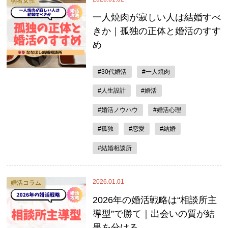
弱者女性
一人焼肉が寂しい人は結婚すべ
きか｜孤独の正体と婚活のすす
め
#30代婚活
#一人焼肉
#人生設計
#婚活
#婚活ノウハウ
#婚活心理
#孤独
#恋愛
#結婚
#結婚相談所
2026.01.01
婚活コラム
2026年の婚活戦略は“相談所主
導型”で勝て｜出会いの質が結
果を分ける