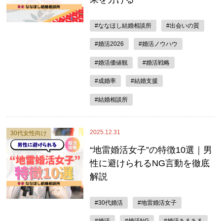
#ななほし結婚相談所
#出会いの質
#婚活2026
#婚活ノウハウ
#婚活価値観
#婚活戦略
#成婚率
#結婚支援
#結婚相談所
2025.12.31
30代女性向け
“地雷婚活女子”の特徴10選｜男
性に避けられるNG言動を徹底
解説
#30代婚活
#地雷婚活女子