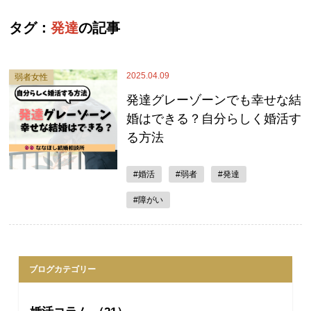
タグ：
発達
の記事
2025.04.09
弱者女性
発達グレーゾーンでも幸せな結
婚はできる？自分らしく婚活す
る方法
#婚活
#弱者
#発達
#障がい
ブログカテゴリー