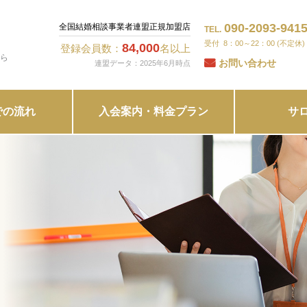
090-2093-941
全国結婚相談事業者連盟正規加盟店
TEL.
8：00～22：00 (不定休)
84,000
登録会員数：
名以上
ら
お問い合わせ
連盟データ：2025年6月時点
での流れ
入会案内・料金プラン
サ