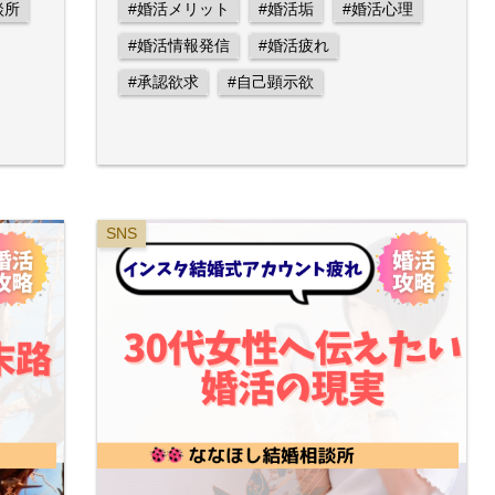
談所
#婚活メリット
#婚活垢
#婚活心理
#婚活情報発信
#婚活疲れ
#承認欲求
#自己顕示欲
SNS