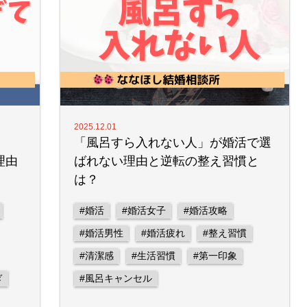
2025.12.01
「風呂すら入れない人」が婚活で選
理由
ばれない理由と逆転の整え習慣と
は？
#婚活
#婚活女子
#婚活攻略
#婚活男性
#婚活疲れ
#整え習慣
#清潔感
#生活習慣
#第一印象
ぎ
#風呂キャンセル