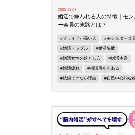
2025.12.07
婚活で嫌われる人の特徴｜モン
ー会員の末路とは？
#プライドが高い人
#モンスター会
#婚活トラブル
#婚活失敗
#婚活女性の落とし穴
#婚活本音
#婚活疲れ
#相談所あるある
#結婚できない理由
#自己中心的な