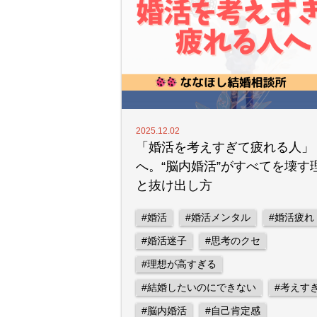
2025.12.02
「婚活を考えすぎて疲れる人」
へ。“脳内婚活”がすべてを壊す
と抜け出し方
#婚活
#婚活メンタル
#婚活疲れ
#婚活迷子
#思考のクセ
#理想が高すぎる
#結婚したいのにできない
#考えす
#脳内婚活
#自己肯定感