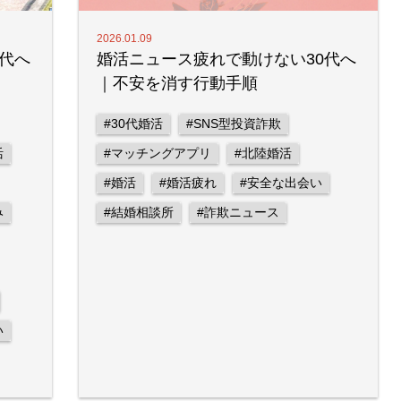
2026.01.09
代へ
婚活ニュース疲れで動けない30代へ
｜不安を消す行動手順
#30代婚活
#SNS型投資詐欺
活
#マッチングアプリ
#北陸婚活
#婚活
#婚活疲れ
#安全な出会い
み
#結婚相談所
#詐欺ニュース
い