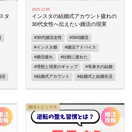
2025.12.05
スタ
インスタの結婚式アカウント疲れの
30代女性へ伝えたい婚活の現実
員
#30代婚活女性
#SNS婚活
#インスタ婚
#婚活アドバイス
#婚活疲れ
#比較に疲れた
#理想と現実のギャップ
#等身大の結婚
婚活
#結婚式アカウント
#結婚式と結婚生活
婚活トピックス