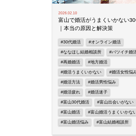
2026.02.10
富山で婚活がうまくいかない30
｜本当の原因と解決策
#30代婚活
#オンライン婚活
#ななほし結婚相談所
#バツイチ婚
#再婚婚活
#地方婚活
#婚活うまくいかない
#婚活女性悩
#婚活方法
#婚活男性悩み
#婚活疲れ
#婚活迷子
#富山30代婚活
#富山出会いがない
#富山婚活
#富山婚活うまくいかな
#富山婚活悩み
#富山結婚相談所