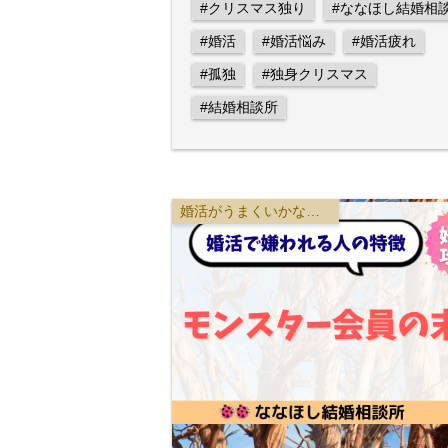
#クリスマス独り
#ななほし結婚相
#婚活
#婚活悩み
#婚活疲れ
#孤独
#独身クリスマス
#結婚相談所
婚活がうまくいかない原因