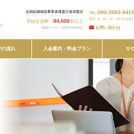
090-2093-941
全国結婚相談事業者連盟正規加盟店
TEL.
8：00～22：00 (不定休)
84,000
登録会員数：
名以上
ら
お問い合わせ
連盟データ：2025年6月時点
での流れ
入会案内・料金プラン
サ