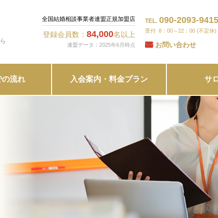
090-2093-941
全国結婚相談事業者連盟正規加盟店
TEL.
8：00～22：00 (不定休)
84,000
登録会員数：
名以上
ら
お問い合わせ
連盟データ：2025年6月時点
での流れ
入会案内・料金プラン
サ