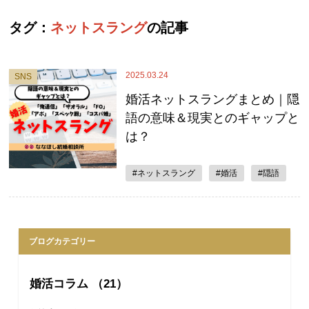
タグ：
ネットスラング
の記事
2025.03.24
SNS
婚活ネットスラングまとめ｜隠
語の意味＆現実とのギャップと
は？
#ネットスラング
#婚活
#隠語
ブログカテゴリー
婚活コラム （21）