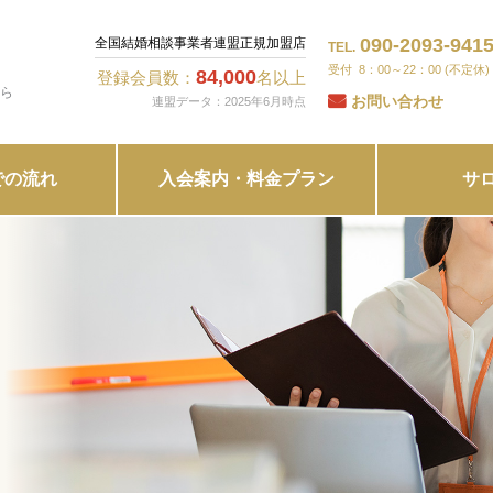
090-2093-941
全国結婚相談事業者連盟正規加盟店
TEL.
8：00～22：00 (不定休)
84,000
登録会員数：
名以上
ら
お問い合わせ
連盟データ：2025年6月時点
での流れ
入会案内・料金プラン
サ