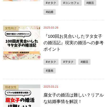
#オタク
#コンカフェ
#婚活
#結婚
2025.03.28
女性向け
『100回お見合いしたヲタ女子
の婚活記』現実の婚活への参考
ポイント
#オタク
#ヲタク
#婚活
#漫画
2025.03.21
弱者女性
腐女子の婚活は難しい？リアル
な結婚事情を解説！