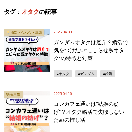
タグ：
オタク
の記事
2025.04.30
婚活ノウハウ・準備
ガンダムオタクは厄介？婚活で
気をつけたい“こじらせ系オタ
ク”の特徴と対策
#オタク
#ガンダム
#婚活
2025.04.16
弱者男性
コンカフェ通いは“結婚の妨
げ”？オタク婚活で失敗しない
ための推し活