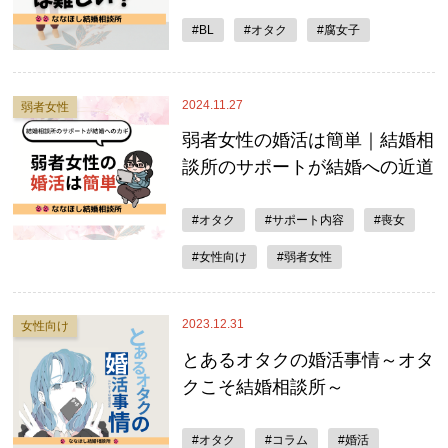
#BL
#オタク
#腐女子
2024.11.27
弱者女性
弱者女性の婚活は簡単｜結婚相
談所のサポートが結婚への近道
#オタク
#サポート内容
#喪女
#女性向け
#弱者女性
2023.12.31
女性向け
とあるオタクの婚活事情～オタ
クこそ結婚相談所～
#オタク
#コラム
#婚活