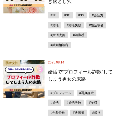
き落とし穴
#3B
#3C
#3S
#会話力
#婚活
#婚活失敗
#婚活弱者
#婚活改善
#清潔感
#結婚相談所
2025.08.14
弱者女性
婚活で“プロフィール詐欺”して
しまう男女の末路
#プロフィール
#写真詐欺
#婚活
#婚活失敗
#年収
#年齢詐称
#改善策
#盛り