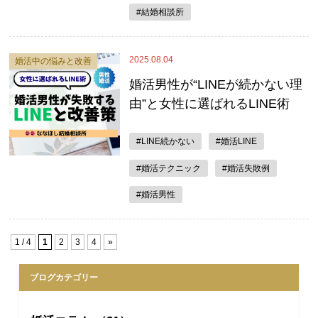
#結婚相談所
2025.08.04
婚活中の悩みと改善
婚活男性が“LINEが続かない理
由”と女性に選ばれるLINE術
#LINE続かない
#婚活LINE
#婚活テクニック
#婚活失敗例
#婚活男性
1 / 4
1
2
3
4
»
ブログカテゴリー