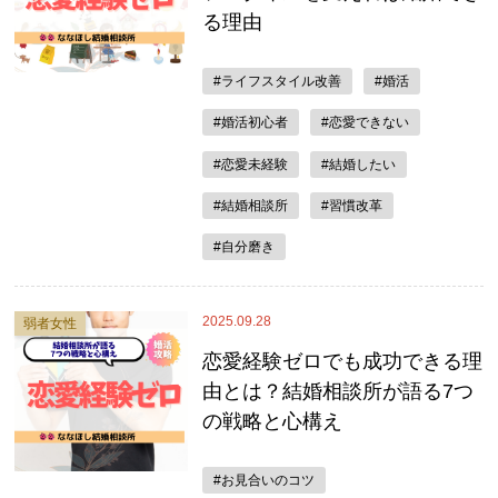
る理由
#ライフスタイル改善
#婚活
#婚活初心者
#恋愛できない
#恋愛未経験
#結婚したい
#結婚相談所
#習慣改革
#自分磨き
2025.09.28
弱者女性
恋愛経験ゼロでも成功できる理
由とは？結婚相談所が語る7つ
の戦略と心構え
#お見合いのコツ