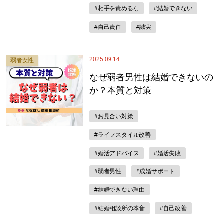
#相手を責めるな
#結婚できない
#自己責任
#誠実
2025.09.14
弱者女性
なぜ弱者男性は結婚できないの
か？本質と対策
#お見合い対策
#ライフスタイル改善
#婚活アドバイス
#婚活失敗
#弱者男性
#成婚サポート
#結婚できない理由
#結婚相談所の本音
#自己改善