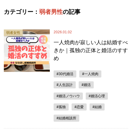
カテゴリー：
弱者男性
の記事
2026.01.02
弱者女性
一人焼肉が寂しい人は結婚すべ
きか｜孤独の正体と婚活のすす
め
#30代婚活
#一人焼肉
#人生設計
#婚活
#婚活ノウハウ
#婚活心理
#孤独
#恋愛
#結婚
#結婚相談所