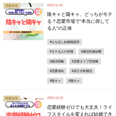
2025.11.02
弱者女性
陰キャと陽キャ、どっちがモテ
る？恋愛市場で“本当に得して
る人”の正体
#ななほし結婚相談所
#モテる人の特徴
#婚活性格診断
#婚活戦略
#恋愛タイプ別攻略
#恋愛傾向
#自己分析婚活
#陰キャ
#陽キャ
2025.10.25
弱者女性
恋愛経験ゼロでも大丈夫！ライ
フスタイルを変えれば結婚でき