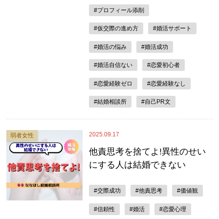
#プロフィール添削
#仮交際の進め方
#婚活サポート
#婚活の悩み
#婚活成功
#婚活自信ない
#恋愛初心者
#恋愛経験ゼロ
#恋愛経験なし
#結婚相談所
#自己PR文
2025.09.17
弱者女性
他責思考を捨てよ!異性のせい
にする人は結婚できない
#交際成功
#他責思考
#価値観
#信頼性
#婚活
#恋愛心理