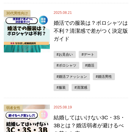
2025.08.21
30代男性向け
婚活での服装は？ポロシャツは
不利？清潔感で差がつく決定版
ガイド
#お見合い
#デート
#ポロシャツ
#婚活
#婚活ファッション
#婚活男性
#服装
#清潔感
2025.08.19
弱者女性
結婚してはいけない3C・3S・
3Bとは？婚活弱者が避けるべ