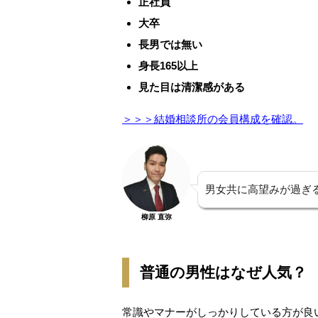
正社員
大卒
長男では無い
身長165以上
見た目は清潔感がある
＞＞＞結婚相談所の会員構成を確認。
男女共に高望みが過ぎ
柳原 直弥
普通の男性はなぜ人気？
常識やマナーがしっかりしている方が良