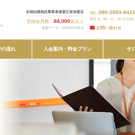
090-2093-941
全国結婚相談事業者連盟正規加盟店
TEL.
8：00～22：00 (不定休)
84,000
登録会員数：
名以上
ら
お問い合わせ
連盟データ：2025年6月時点
での流れ
入会案内・料金プラン
サ