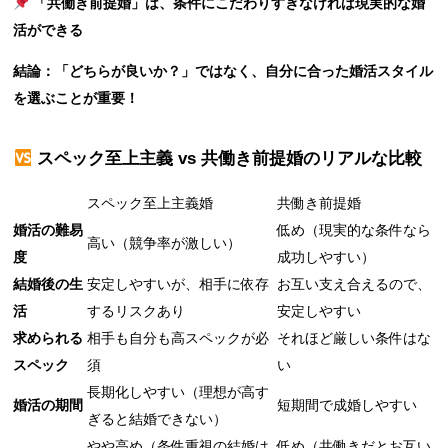
「共働き前提婚」は、条件にこだわりすぎなければ現実的な婚
活ができる
結論：「どちらが良いか？」ではなく、自分に合った婚活スタイル
を選ぶことが重要！
スペック至上主義 vs 共働き前提婚のリアルな比較
スペック至上主義婚
共働き前提婚
婚活の難易
低め（現実的な条件なら
高い（競争率が激しい）
度
成功しやすい）
結婚後の生
安定しやすいが、相手に依存
お互い支え合えるので、
活
するリスクあり
安定しやすい
求められる
相手も自分も高スペックが必
それほど厳しい条件はな
スペック
須
い
長期化しやすい（理想が高す
婚活の期間
短期間で成婚しやすい
ぎると結婚できない）
やや高め（条件重視の結婚は
低め（共働きだとお互い