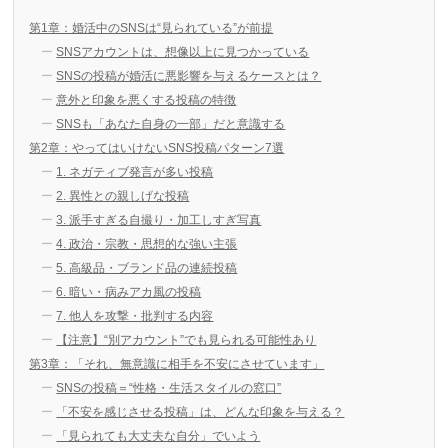
第1章：婚活中のSNSは“見られている”が前提
SNSアカウントは、想像以上に見つかっている
SNSの投稿が婚活に悪影響を与えるケースとは？
意外と印象を悪くする投稿の特徴
SNSも「あなた自身の一部」だと意識する
第2章：やってはいけないSNS投稿パターン7選
1. ネガティブ発言が多い投稿
2. 異性との親しげな投稿
3. 派手すぎる自撮り・加工しすぎ写真
4. 政治・宗教・思想的な強い主張
5. 高級品・ブランド品の連続投稿
6. 暗い・病みアカ風の投稿
7. 他人を攻撃・批判する内容
【注意】“別アカウント”でも見られる可能性あり
第3章：「それ、無意識に相手を不安にさせています」
SNSの投稿＝“性格・生活スタイルの窓口”
「不安を感じさせる投稿」は、どんな印象を与える？
「見られても大丈夫な自分」でいよう