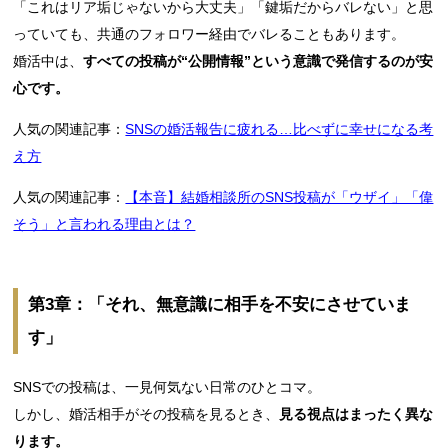
「これはリア垢じゃないから大丈夫」「鍵垢だからバレない」と思
っていても、共通のフォロワー経由でバレることもあります。
婚活中は、
すべての投稿が“公開情報”という意識で発信するのが安
心です。
人気の関連記事：
SNSの婚活報告に疲れる…比べずに幸せになる考
え方
人気の関連記事：
【本音】結婚相談所のSNS投稿が「ウザイ」「偉
そう」と言われる理由とは？
第3章：「それ、無意識に相手を不安にさせていま
す」
SNSでの投稿は、一見何気ない日常のひとコマ。
しかし、婚活相手がその投稿を見るとき、
見る視点はまったく異な
ります。