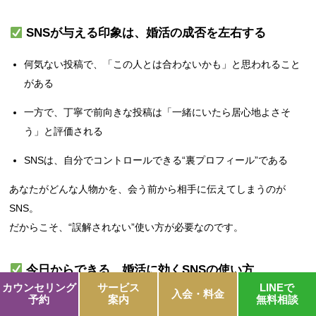
SNSが与える印象は、婚活の成否を左右する
何気ない投稿で、「この人とは合わないかも」と思われること
がある
一方で、丁寧で前向きな投稿は「一緒にいたら居心地よさそ
う」と評価される
SNSは、自分でコントロールできる“裏プロフィール”である
あなたがどんな人物かを、会う前から相手に伝えてしまうのが
SNS。
だからこそ、“誤解されない”使い方が必要なのです。
今日からできる、婚活に効くSNSの使い方
カウンセリング
サービス
LINEで
入会・料金
予約
案内
無料相談
ポジティブで共感されやすい投稿を心がける