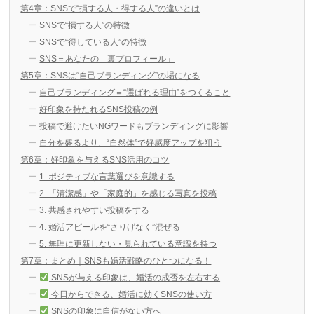
第4章：SNSで“損する人・得する人”の違いとは
SNSで“損する人”の特徴
SNSで“得している人”の特徴
SNS＝あなたの「裏プロフィール」
第5章：SNSは“自己ブランディング”の場になる
自己ブランディング＝“選ばれる理由”をつくること
好印象を持たれるSNS投稿の例
投稿で避けたいNGワードもブランディングに影響
自分を盛るより、“自然体”で好感度アップを狙う
第6章：好印象を与えるSNS活用のコツ
1. ポジティブな言葉選びを意識する
2. 「清潔感」や「家庭的」を感じる写真を投稿
3. 共感されやすい投稿をする
4. 婚活アピールを“さりげなく”混ぜる
5. 無理に更新しない・見られている意識を持つ
第7章：まとめ｜SNSも婚活戦略のひとつになる！
SNSが与える印象は、婚活の成否を左右する
今日からできる、婚活に効くSNSの使い方
SNSの印象に自信がない方へ