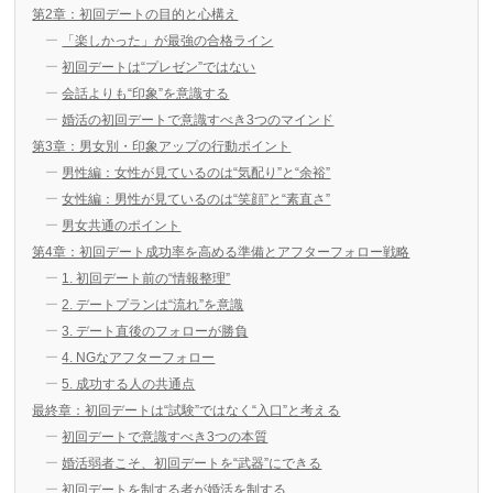
第2章：初回デートの目的と心構え
「楽しかった」が最強の合格ライン
初回デートは“プレゼン”ではない
会話よりも“印象”を意識する
婚活の初回デートで意識すべき3つのマインド
第3章：男女別・印象アップの行動ポイント
男性編：女性が見ているのは“気配り”と“余裕”
女性編：男性が見ているのは“笑顔”と“素直さ”
男女共通のポイント
第4章：初回デート成功率を高める準備とアフターフォロー戦略
1. 初回デート前の“情報整理”
2. デートプランは“流れ”を意識
3. デート直後のフォローが勝負
4. NGなアフターフォロー
5. 成功する人の共通点
最終章：初回デートは“試験”ではなく“入口”と考える
初回デートで意識すべき3つの本質
婚活弱者こそ、初回デートを“武器”にできる
初回デートを制する者が婚活を制する