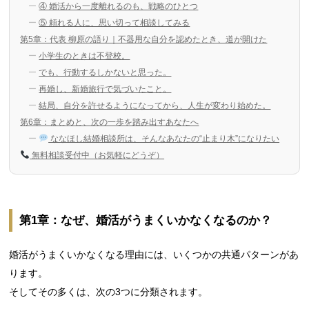
④ 婚活から一度離れるのも、戦略のひとつ
⑤ 頼れる人に、思い切って相談してみる
第5章：代表 柳原の語り｜不器用な自分を認めたとき、道が開けた
小学生のときは不登校。
でも、行動するしかないと思った。
再婚し、新婚旅行で気づいたこと。
結局、自分を許せるようになってから、人生が変わり始めた。
第6章：まとめと、次の一歩を踏み出すあなたへ
ななほし結婚相談所は、そんなあなたの“止まり木”になりたい
無料相談受付中（お気軽にどうぞ）
第1章：なぜ、婚活がうまくいかなくなるのか？
婚活がうまくいかなくなる理由には、いくつかの共通パターンがあ
ります。
そしてその多くは、次の3つに分類されます。