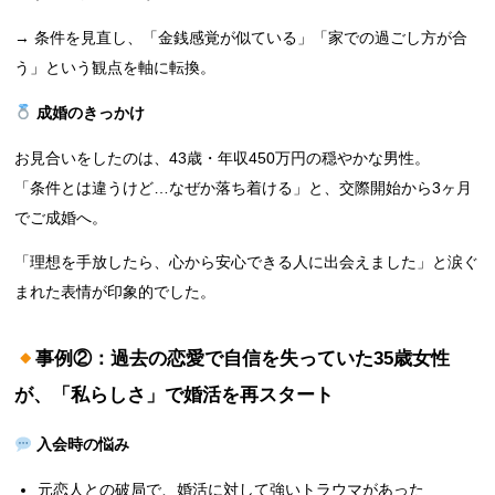
→ 条件を見直し、「金銭感覚が似ている」「家での過ごし方が合
う」という観点を軸に転換。
成婚のきっかけ
お見合いをしたのは、43歳・年収450万円の穏やかな男性。
「条件とは違うけど…なぜか落ち着ける」と、交際開始から3ヶ月
でご成婚へ。
「理想を手放したら、心から安心できる人に出会えました」と涙ぐ
まれた表情が印象的でした。
事例②：過去の恋愛で自信を失っていた35歳女性
が、「私らしさ」で婚活を再スタート
入会時の悩み
元恋人との破局で、婚活に対して強いトラウマがあった