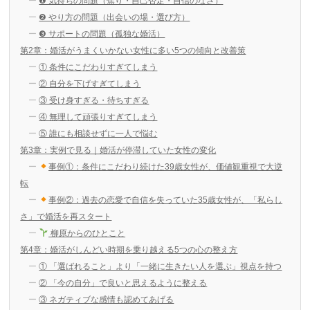
❶ 気持ちの問題（焦り・自己否定・自信のなさ）
❷ やり方の問題（出会いの場・選び方）
❸ サポートの問題（孤独な婚活）
第2章：婚活がうまくいかない女性に多い5つの傾向と改善策
① 条件にこだわりすぎてしまう
② 自分を下げすぎてしまう
③ 受け身すぎる・待ちすぎる
④ 無理して頑張りすぎてしまう
⑤ 誰にも相談せずに一人で悩む
第3章：実例で見る｜婚活が停滞していた女性の変化
事例①：条件にこだわり続けた39歳女性が、価値観重視で大逆
転
事例②：過去の恋愛で自信を失っていた35歳女性が、「私らし
さ」で婚活を再スタート
柳原からのひとこと
第4章：婚活がしんどい時期を乗り越える5つの心の整え方
① 「選ばれること」より「一緒に生きたい人を選ぶ」視点を持つ
② 「今の自分」で良いと思えるように整える
③ ネガティブな感情も認めてあげる