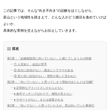
この記事では、そんな“向き不向き”の誤解をほぐしながら、
富山という地域性を踏まえて、どんな人がどう婚活を進めていけば
よいか、
具体的な実例を交えながらお伝えしていきます。
目次
第1章：「結婚相談所に向いていない」と感じてしまう人の特徴
① 人見知り・会話が苦手
② 自分に自信がない・過去にトラウマがある
③ 見た目に自信がない・理想が高いと言われた
第2章：「向いていない」と思ってしまう理由のほとんどは“誤解”
● 定型的なアドバイスしかもらえない
● 条件マッチングばかりで、相性が見えない
● サポートがない、または放置される
第3章：「向いてない」と思っていた人が、実は向いていた事例①