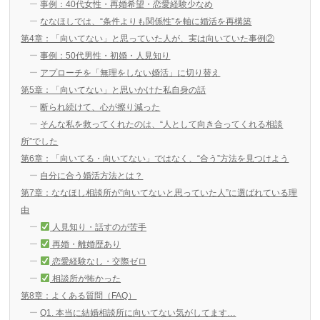
事例：40代女性・再婚希望・恋愛経験少なめ
ななほしでは、“条件よりも関係性”を軸に婚活を再構築
第4章：「向いてない」と思っていた人が、実は向いていた事例②
事例：50代男性・初婚・人見知り
アプローチを「無理をしない婚活」に切り替え
第5章：「向いてない」と思いかけた私自身の話
断られ続けて、心が擦り減った
そんな私を救ってくれたのは、“人として向き合ってくれる相談
所”でした
第6章：「向いてる・向いてない」ではなく、“合う”方法を見つけよう
自分に合う婚活方法とは？
第7章：ななほし相談所が“向いてないと思っていた人”に選ばれている理
由
人見知り・話すのが苦手
再婚・離婚歴あり
恋愛経験なし・交際ゼロ
相談所が怖かった
第8章：よくある質問（FAQ）
Q1. 本当に結婚相談所に向いてない気がしてます…