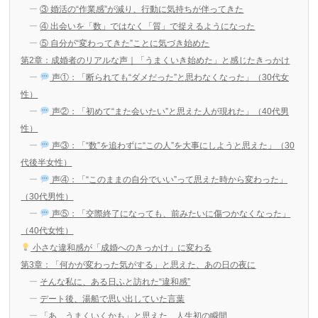
③ 婚活の“作業感”が減り、行動に気持ちが伴ってきた
④ 出会いを「数」ではなく「質」で捉えるようになった
⑤ 自分が“変わってきた”ことに気づき始めた
第2章：成婚者のリアルな声｜「うまくいき始めた」と感じたきっかけ
声①：「断られても“ダメだった”と思わなくなった」（30代女
性）
声②：「初めて“また会いたい”と思えた人が現れた」（40代男
性）
声③：「“数”を追わずに“この人”を大事にしようと思えた」（30
代後半女性）
声④：「“このままの自分でいい”って思えた時から変わった」
（30代男性）
声⑤：「交際終了になっても、前みたいに傷つかなくなった」
（40代女性）
小さな違和感が「成婚へのきっかけ」に変わる
第3章：「何かが変わった気がする」と思えた、あの日の夜に
そんな私に、ある日ふと訪れた“違和感”
デート後、湯船で思い出していた言葉
「あ、うまくいくかも」と思えた、人生初の瞬間