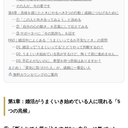
その人が、今の妻です
第4章：兆候を感じたときにやるべき3つの行動｜成婚につなげるために
①「この人と向き合ってみよう」と決める
②「自分の心の動き」を言葉にして伝えてみる
③ サポーターに「今の気持ち」を話す
FAQ｜婚活中によくある「うまくいってるか不安なとき」の質問
Q1. 婚活って“うまくいってる”とどうやって判断するの？
Q2. うまくいき始めている気がするけど、怖くて前に進めません…
Q3. 手応えがないのに、希望を持つ意味はありますか？
まとめ｜「変化に気づけた人」が、成婚に一番近い人
無料カウンセリングのご案内
第1章：婚活がうまくいき始めている人に現れる「5
つの兆候」