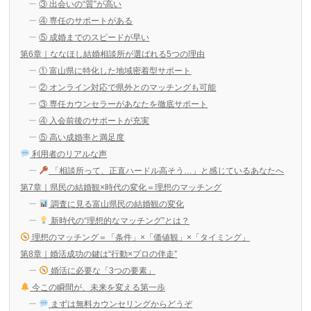
③ 出会いの“質”が高い
④ 専任のサポートがある
⑤ 成婚までのスピードが早い
第6章｜ななほし結婚相談所が選ばれる5つの理由
① 富山県に特化した地域密着型サポート
② オンライン対応で県外とのマッチングも可能
③ 専任カウンセラーがあなたを徹底サポート
④ 入会前後のサポートが充実
⑤ 高い成婚率と満足度
利用者のリアルな声
「相談所って、正直ハードル高そう…」と感じているあなたへ
第7章｜県民の結婚観×時代の変化＝理想のマッチング
調査に見る富山県民の結婚観の変化
新時代の“理想的なマッチング”とは？
理想のマッチング＝「条件」×「価値観」×「タイミング」
第8章｜婚活成功の鍵は“行動×プロの伴走”
婚活に必要な「3つの要素」
今この瞬間が、未来を変える第一歩
まずは無料カウンセリングからどうぞ