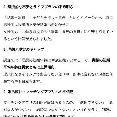
2. 経済的な不安とライフプランの不透明さ
「結婚＝出費」「子どもを持つ＝責任」というイメージから、特に
男性側は経済的不安が結婚への足かせに。
女性側も、共働き前提での「家事・育児の負担」に不安を抱えてい
るという回答が見られました。
3. 理想と現実のギャップ
調査では「理想の結婚年齢は30歳前後」とする一方、
実際の初婚
平均年齢は男女ともに上昇傾向
。
理想的なタイミングで出会えない焦りや、条件に合わない現実に落
胆する声も目立ちます。
4. 婚活疲れ・マッチングアプリへの不信感
マッチングアプリの利用経験はあるものの、「信用できない」「真
剣な人が少ない」「結婚につながらない」という声が多く、
“婚活
疲れ”から活動を辞めた人も多数存在
します。