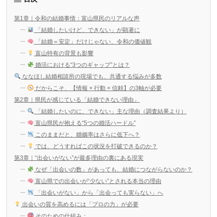
第1章｜令和の結婚事情：富山県民のリアルな声
「結婚したいけど、できない」が顕著に
「結婚＝安定」だけじゃない、令和の価値観
富山特有の背景も影響
婚活における“3つのギャップ”とは？
ななほし結婚相談所の現場でも、共通する悩みが多数
だからこそ、【情報 × 行動 × 信頼】の3軸が必要
第2章｜県民が感じている「結婚できない理由」
「結婚したいのに、できない」主な理由（調査結果より）
富山県民が抱える“5つの婚活ハードル”
このままだと、婚姻率はさらに低下へ？
では、どうすればこの状況を打破できるのか？
第3章｜“出会いがない”が最多理由の裏にある現実
なぜ「出会いの数」があっても、結婚につながらないのか？
富山県での出会いが“少ない”とされる本当の理由
「出会いがない」から「出会っても実らない」へ
出会いの質を高めるには「プロの力」が必要
そのための仕組み：