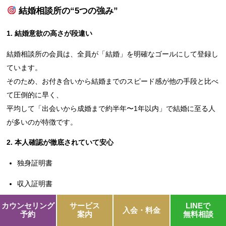
結婚相談所の“5つの強み”
1.
結婚意欲の高さが段違い
結婚相談所の会員は、全員が「結婚」を明確なゴールにして登録し
ています。
そのため、お付き合いから結婚までのスピード感が他の手段と比べ
て圧倒的に早く、
平均して「出会いから成婚まで約半年〜1年以内」で結婚に至る人
が多いのが特徴です。
2.
本人確認が徹底されていて安心
独身証明書
収入証明書
学歴証明書
カウンセリング
サービス
LINEで
入会・料金
予約
案内
無料相談
など、信頼に足る書類を提出したうえでの登録となるため、
嘘