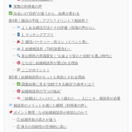
実際の利用者の声
出会いの“目的”が違うから、結果が変わる
第4章｜婚活の手段：アプリ？イベント？相談所？
よくある婚活方法とその評価（現場の声から）
1. マッチングアプリ
2. 婚活パーティー・街コン（イベント系）
3. 結婚相談所（TMS加盟含む）
富山県民の意識変化｜“お金より安心と信頼”を選ぶ時代に
ななほし結婚相談所が選ばれる理由
ここがポイント！
第5章｜結婚相談所がもっとも有効とされる理由
調査結果に見る“信頼できる婚活”の条件とは？
結婚相談所の“5つの強み”
「結婚はしたいけど、もう疲れた…」人にこそ、相談所が必要
相談所のメリットを感じた瞬間（利用者の声）
ポイント整理：なぜ結婚相談所が有効なのか？
① 結婚意欲の高さが違う
② 身元の信頼性が圧倒的に高い