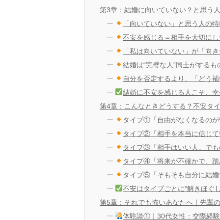
第3章：結婚に向いていない？と思う
「向いていない」と思う人の特
不安を感じる＝相手を大切にし
「私は向いていない」が「向き
結婚は“完璧な人”同士がするも
自分を否定するより、「どう補
結婚に不安を感じる人こそ、幸
第4章：こんなときどうする？不安タ
タイプ①「自由がなくなるのが
タイプ②「相手を本当に信じて
タイプ③「相手はいい人。でも
タイプ④「将来が不確かで、踏
タイプ⑤「そもそも自分に結婚
不安はタイプごとに“解きほぐし
第5章：それでも怖いあなたへ｜先輩の
体験談①｜30代女性：交際経