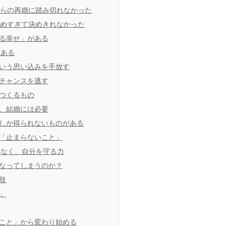
からの再婚に踏み切れなかった
求めすぎて決めきれなかった
る幸せ」がある
もある
いう思い込みを手放す
チャンスを逃す
つくるもの
、結婚には必要
しか得られないものがある
「止まらないこと」
はなく、自分を守る力
なってしまうのか？
肢
」
こと」から変わり始める