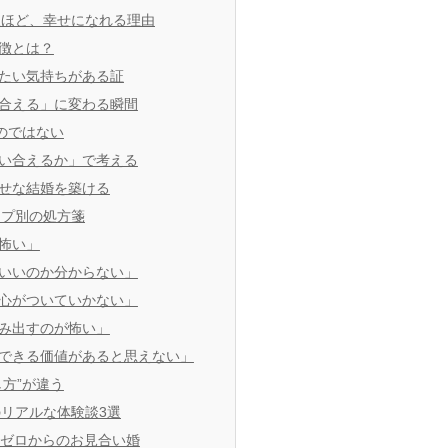
人ほど、幸せになれる理由
徴とは？
たい気持ちがある証
合える」に変わる瞬間
のではない
い合えるか」で考える
せな結婚を築ける
イプ別の処方箋
怖い」
いいのか分からない」
心がついていかない」
み出すのが怖い」
できる価値があると思えない」
方”が違う
リアルな体験談3選
験ゼロからのお見合い婚