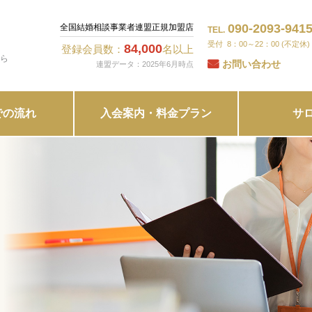
090-2093-941
全国結婚相談事業者連盟正規加盟店
TEL.
8：00～22：00 (不定休)
84,000
登録会員数：
名以上
ら
お問い合わせ
連盟データ：2025年6月時点
での流れ
入会案内・料金プラン
サ