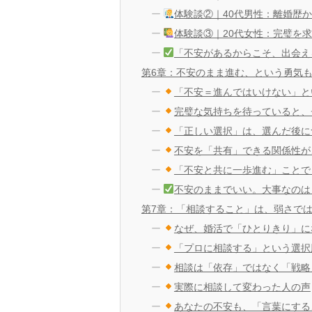
体験談②｜40代男性：離婚歴
体験談③｜20代女性：完璧を
「不安があるからこそ、出会え
第6章：不安のまま進む、という勇気
「不安＝進んではいけない」と
完璧な気持ちを待っていると、
「正しい選択」は、選んだ後に
不安を「共有」できる関係性が
「不安と共に一歩進む」ことで
不安のままでいい。大事なのは
第7章：「相談すること」は、弱さで
なぜ、婚活で「ひとりきり」に
「プロに相談する」という選択
相談は「依存」ではなく「戦略
実際に相談して変わった人の声
あなたの不安も、「言葉にする