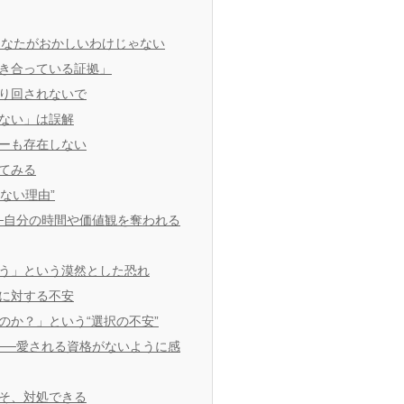
あなたがおかしいわけじゃない
き合っている証拠」
振り回されないで
ない」は誤解
ーも存在しない
てみる
ない理由”
─自分の時間や価値観を奪われる
う」という漠然とした恐れ
に対する不安
のか？」という“選択の不安”
──愛される資格がないように感
そ、対処できる