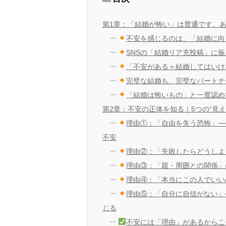
第1章：「結婚が怖い」は普通です。
不安を感じるのは、「結婚に向
SNSの「結婚リア充投稿」に
「不安がある＝結婚してはいけ
完璧な結婚も、完璧なパートナ
「結婚は怖いもの」と一度認め
第2章：不安の正体を知る｜5つの“見え
理由①：「自由を失う恐怖」─
不安
理由②：「失敗したらどうしよ
理由③：「親・周囲との関係」
理由④：「本当にこの人でいい
理由⑤：「自分に自信がない」
じる
不安には「理由」があるからこ