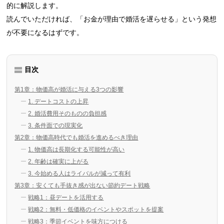
的に解説します。
読んでいただければ、「お金が理由で婚活を遅らせる」という発想
が不要になるはずです。
目次
第1章：物価高が婚活に与える3つの影響
1. デートコストの上昇
2. 婚活費用そのものの負担感
3. 条件面での現実化
第2章：物価高時代でも婚活を進めるべき理由
1. 物価高は長期化する可能性が高い
2. 年齢は確実に上がる
3. 今始める人はライバルが減って有利
第3章：安くても手抜き感が出ない節約デート戦略
戦略1：昼デートを活用する
戦略2：無料・低価格のイベントやスポットを提案
戦略3：季節イベントを味方につける