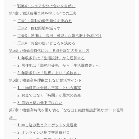
戦略4：シェアや分け合いを自然に
第4章：婚活費用全体を抑える4つの工夫
工夫1：活動の優先順位を決める
工夫2：移動距離を減らす
工夫3：洋服は「着回し可能」な婚活服を数着だけ
工夫4：お金の使いどころを決める
第5章：物価高時代における条件設定の見直し方
1. 年収条件は「生活設計」から逆算する
2. 居住地は「勤務地優先」から「生活圏優先」へ
3. 年齢条件は「理想」より「柔軟さ」
第6章：物価高を理由にしない婚活マインド
1. 「物価高は全員に平等」という事実
2. お金ではなく「時間」が最大の資産
3. 節約＝魅力低下ではない
第7章：物価高時代を乗り切る「ななほし結婚相談所流サポート活用
法」
1. 申し込み数とターゲットを最適化
2. オンライン活用で交通費ゼロ