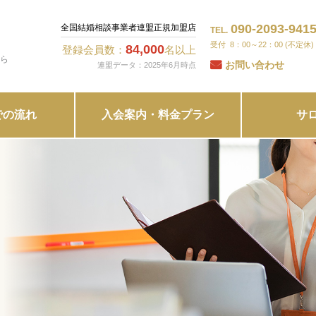
090-2093-941
全国結婚相談事業者連盟正規加盟店
TEL.
8：00～22：00 (不定休)
84,000
登録会員数：
名以上
ら
お問い合わせ
連盟データ：2025年6月時点
での流れ
入会案内・料金プラン
サ