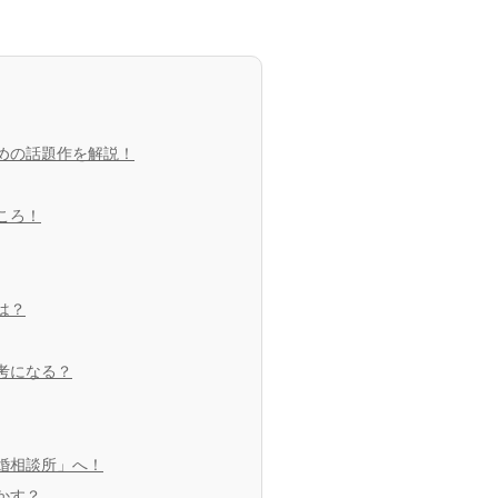
のめの話題作を解説！
ころ！
は？
参考になる？
結婚相談所」へ！
かす？