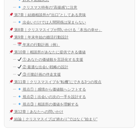
クリスマス特有の“高揚感”に注意
第7章｜結婚相談所が“出口”としてある意味
出会いだけでは人間関係は深まらない
第8章｜クリスマスイブが問いかける「本当の幸せ」
第9章｜年末年始の婚活行動設計
年末の行動計画（例）
第10章｜相談所があなたに提供できる価値
① あなたの価値観を言語化する支援
② 最適な出会い戦略の設計
③ 行動計画の伴走支援
第11章｜クリスマスイブを“転機”にできる3つの視点
視点①｜感情から価値観へシフトする
視点②｜出会いの次の一手を設計する
視点③｜相談所の価値を理解する
第12章｜あなたへの問いかけ
結論｜クリスマスイブは“終わり”ではなく“始まり”