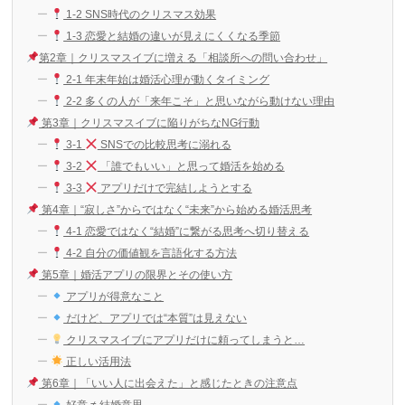
1‑2 SNS時代のクリスマス効果
1‑3 恋愛と結婚の違いが見えにくくなる季節
第2章｜クリスマスイブに増える「相談所への問い合わせ」
2‑1 年末年始は婚活心理が動くタイミング
2‑2 多くの人が「来年こそ」と思いながら動けない理由
第3章｜クリスマスイブに陥りがちなNG行動
3‑1
SNSでの比較思考に溺れる
3‑2
「誰でもいい」と思って婚活を始める
3‑3
アプリだけで完結しようとする
第4章｜“寂しさ”からではなく“未来”から始める婚活思考
4‑1 恋愛ではなく“結婚”に繋がる思考へ切り替える
4‑2 自分の価値観を言語化する方法
第5章｜婚活アプリの限界とその使い方
アプリが得意なこと
だけど、アプリでは“本質”は見えない
クリスマスイブにアプリだけに頼ってしまうと…
正しい活用法
第6章｜「いい人に出会えた」と感じたときの注意点
好意 ≠ 結婚意思