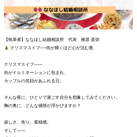
【執筆者】ななほし結婚相談所 代表 柳原 直弥
クリスマスイブ──街が輝くほど心が沈む夜
クリスマスイブ――
街がイルミネーションに包まれ、
カップルの笑顔があふれる日。
そんな夜に、ひとりで過ごす自分を想像してみてください。
胸の奥に、どんな感情が浮かびますか？
寂しさ。焦り。孤独感。
そして――