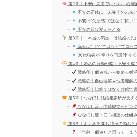
第2章｜不安は悪者ではない：心理
不安の正体は「未完了の未来
不安は“欠乏感”ではなく“問い”
不安の質は変えられる
第3章｜「本当の満足」は結婚の先
幸せは“目的”ではなく“プロセス
30代独身が“幸せを再設計”す
第4章｜婚活の行動戦略：不安を成
戦略①｜価値観から始める婚
戦略②｜自己理解→他者理解
戦略③｜比較ではなく共感で
第5章｜ななほし結婚相談所が支える
ななほし流：価値観マッピン
ななほし流：安心相談の仕組
第6章｜よくある30代独身の悩みと
「年齢＝価値だと思ってしま