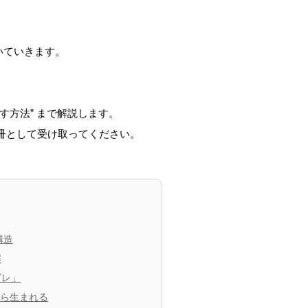
いていきます。
す方法” まで解説します。
冊として受け取ってください。
構造
解
ズレ」
から生まれる