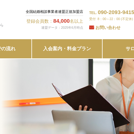
090-2093-941
全国結婚相談事業者連盟正規加盟店
TEL.
8：00～22：00 (不定休)
84,000
登録会員数：
名以上
ら
お問い合わせ
連盟データ：2025年6月時点
での流れ
入会案内・料金プラン
サ