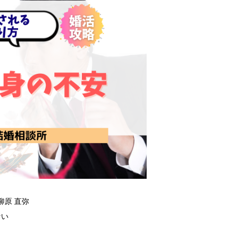
原 直弥
ない