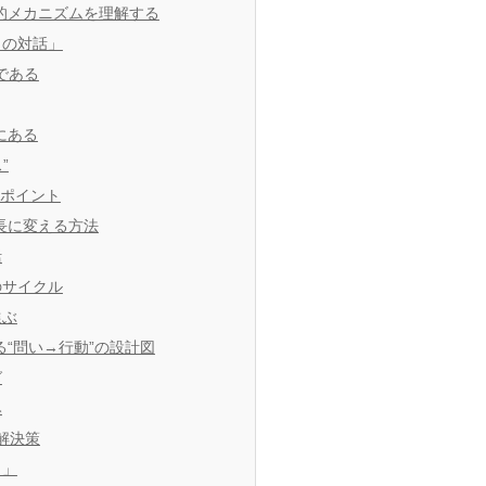
的メカニズムを理解する
との対話」
である
にある
”
るポイント
長に変える方法
活
のサイクル
選ぶ
“問い→行動”の設計図
グ
み
解決策
う」