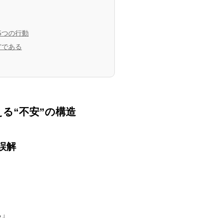
5つの行動
”である
える“不安”の構造
誤解
る」