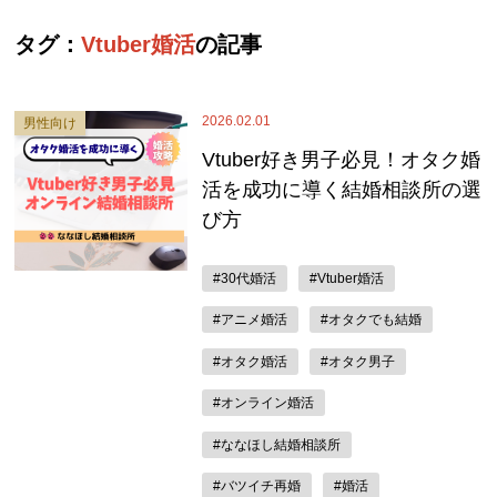
タグ：
Vtuber婚活
の記事
2026.02.01
男性向け
Vtuber好き男子必見！オタク婚
活を成功に導く結婚相談所の選
び方
#30代婚活
#Vtuber婚活
#アニメ婚活
#オタクでも結婚
#オタク婚活
#オタク男子
#オンライン婚活
#ななほし結婚相談所
#バツイチ再婚
#婚活