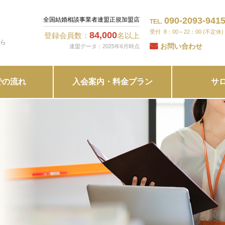
090-2093-941
全国結婚相談事業者連盟正規加盟店
TEL.
8：00～22：00 (不定休)
84,000
登録会員数：
名以上
ら
お問い合わせ
連盟データ：2025年6月時点
での流れ
入会案内・料金プラン
サ