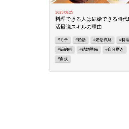
2025.08.25
料理できる人は結婚できる時代⁉
活最強スキルの理由
#モテ
#婚活
#婚活戦略
#料
#節約術
#結婚準備
#自分磨き
#自炊