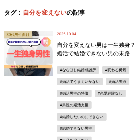
タグ：
自分を変えない
の記事
2025.10.04
30代男性向け
自分を変えない男は一生独身？
婚活で結婚できない男の末路
#ななほし結婚相談所
#変わる勇気
#婚活でうまくいかない
#婚活失敗
#婚活男性の特徴
#恋愛経験なし
#男性の婚活支援
#結婚したいのにできない
#結婚できない男性