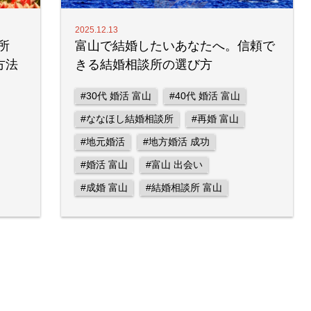
2025.12.13
所
富山で結婚したいあなたへ。信頼で
方法
きる結婚相談所の選び方
#30代 婚活 富山
#40代 婚活 富山
#ななほし結婚相談所
#再婚 富山
#地元婚活
#地方婚活 成功
#婚活 富山
#富山 出会い
#成婚 富山
#結婚相談所 富山