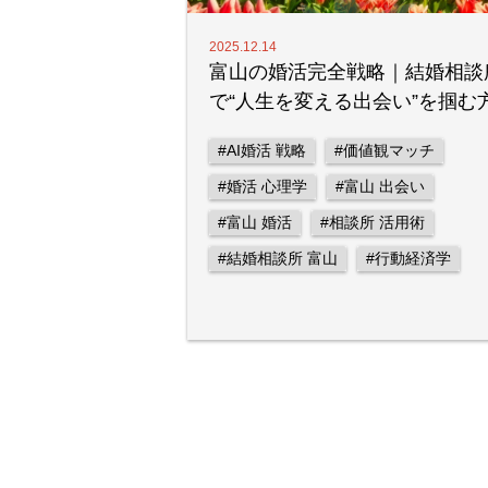
2025.12.14
富山の婚活完全戦略｜結婚相談
で“人生を変える出会い”を掴む
#AI婚活 戦略
#価値観マッチ
#婚活 心理学
#富山 出会い
#富山 婚活
#相談所 活用術
#結婚相談所 富山
#行動経済学