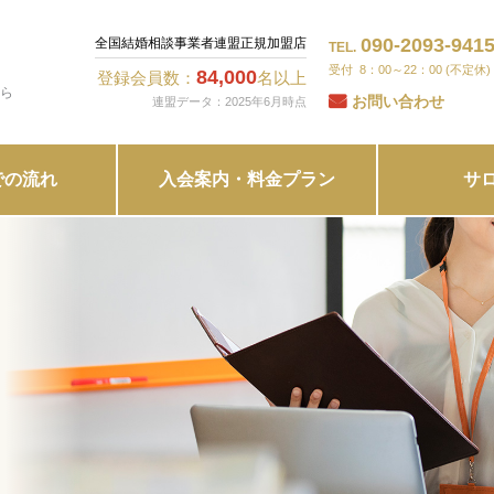
090-2093-941
全国結婚相談事業者連盟正規加盟店
TEL.
8：00～22：00 (不定休)
84,000
登録会員数：
名以上
ら
お問い合わせ
連盟データ：2025年6月時点
での流れ
入会案内・料金プラン
サ