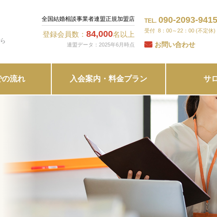
090-2093-941
全国結婚相談事業者連盟正規加盟店
TEL.
8：00～22：00 (不定休)
84,000
登録会員数：
名以上
ら
お問い合わせ
連盟データ：2025年6月時点
での流れ
入会案内・料金プラン
サ