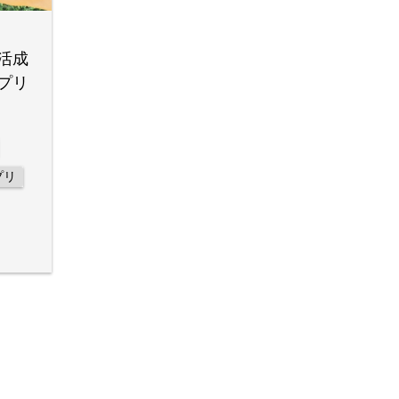
活成
プリ
プリ