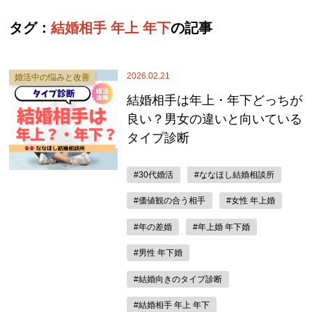
タグ：
結婚相手 年上 年下
の記事
2026.02.21
婚活中の悩みと改善
結婚相手は年上・年下どっちが
良い？男女の違いと向いている
タイプ診断
#30代婚活
#ななほし結婚相談所
#価値観の合う相手
#女性 年上婚
#年の差婚
#年上婚 年下婚
#男性 年下婚
#結婚向きのタイプ診断
#結婚相手 年上 年下