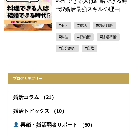
料理できる人は結婚できる時
代⁉︎婚活最強スキルの理由
#モテ
#婚活
#婚活戦略
#料理
#節約術
#結婚準備
#自分磨き
#自炊
ブログカテゴリー
婚活コラム （21）
婚活トピックス （10）
再婚・婚活弱者サポート （50）