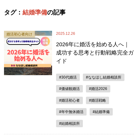
タグ：
結婚準備
の記事
2025.12.26
婚活初心者向け
2026年に婚活を始める人へ｜
成功する思考と行動戦略完全ガ
イド
#30代婚活
#ななほし結婚相談所
#価値観婚活
#婚活2026
#婚活初心者
#婚活戦略
#年中無休婚活
#結婚準備
#結婚相談所