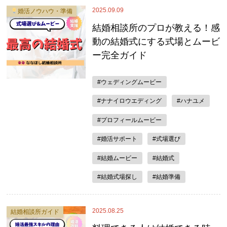
2025.09.09
婚活ノウハウ・準備
結婚相談所のプロが教える！感
動の結婚式にする式場とムービ
ー完全ガイド
#ウェディングムービー
#ナナイロウエディング
#ハナユメ
#プロフィールムービー
#婚活サポート
#式場選び
#結婚ムービー
#結婚式
#結婚式場探し
#結婚準備
2025.08.25
結婚相談所ガイド