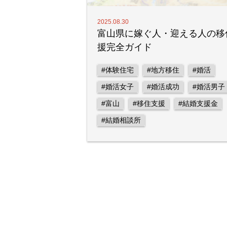
2025.08.30
富山県に嫁ぐ人・迎える人の移
援完全ガイド
#体験住宅
#地方移住
#婚活
#婚活女子
#婚活成功
#婚活男子
#富山
#移住支援
#結婚支援金
#結婚相談所