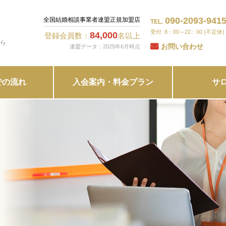
090-2093-941
全国結婚相談事業者連盟正規加盟店
TEL.
8：00～22：00 (不定休)
84,000
登録会員数：
名以上
ら
お問い合わせ
連盟データ：2025年6月時点
での流れ
入会案内・料金プラン
サ