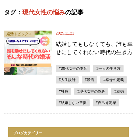
タグ：
現代女性の悩み
の記事
2025.11.21
婚活トピックス
結婚してもしなくても、誰も幸
せにしてくれない時代の生き方
#30代女性の本音
#一人の生き方
#人生設計
#婚活
#幸せの定義
#独身
#現代女性の悩み
#結婚
#結婚しない選択
#自己肯定感
ブログカテゴリー