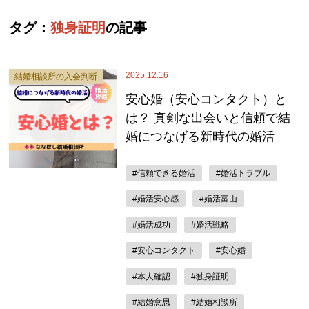
タグ：
独身証明
の記事
2025.12.16
結婚相談所の入会判断
安心婚（安心コンタクト）と
は？ 真剣な出会いと信頼で結
婚につなげる新時代の婚活
#信頼できる婚活
#婚活トラブル
#婚活安心感
#婚活富山
#婚活成功
#婚活戦略
#安心コンタクト
#安心婚
#本人確認
#独身証明
#結婚意思
#結婚相談所