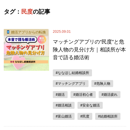
タグ：
民度
の記事
2025.09.01
婚活アプリからの転換
マッチングアプリの“民度”と危
険人物の見分け方｜相談所が本
音で語る婚活術
#ななほし結婚相談所
#マッチングアプリ
#危険人物
#婚活
#婚活初心者
#婚活疲れ
#婚活相談
#安全な婚活
#富山婚活
#民度
#結婚相談所