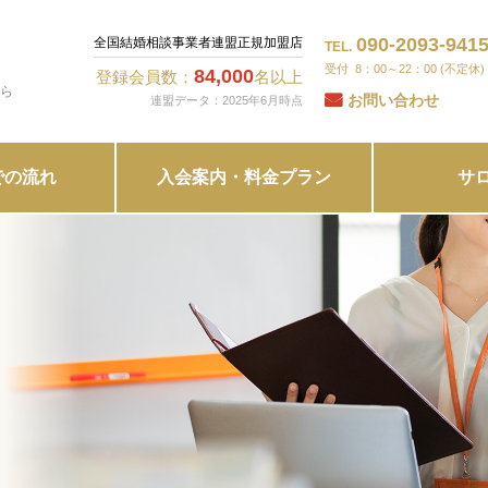
090-2093-941
全国結婚相談事業者連盟正規加盟店
TEL.
8：00～22：00 (不定休)
84,000
登録会員数：
名以上
ら
お問い合わせ
連盟データ：2025年6月時点
での流れ
入会案内・料金プラン
サ