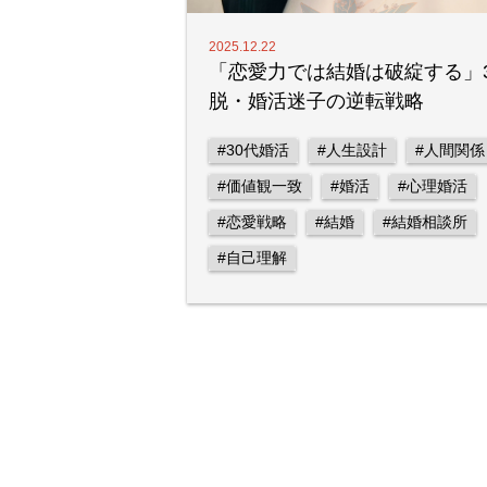
2025.12.22
「恋愛力では結婚は破綻する」3
脱・婚活迷子の逆転戦略
#30代婚活
#人生設計
#人間関係
#価値観一致
#婚活
#心理婚活
#恋愛戦略
#結婚
#結婚相談所
#自己理解