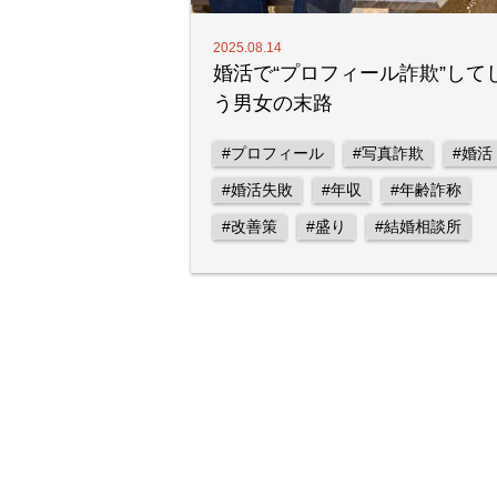
2025.08.14
婚活で“プロフィール詐欺”して
う男女の末路
#プロフィール
#写真詐欺
#婚活
#婚活失敗
#年収
#年齢詐称
#改善策
#盛り
#結婚相談所