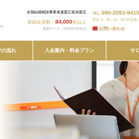
090-2093-941
全国結婚相談事業者連盟正規加盟店
TEL.
8：00～22：00 (不定休)
84,000
登録会員数：
名以上
ら
お問い合わせ
連盟データ：2025年6月時点
での流れ
入会案内・料金プラン
サ