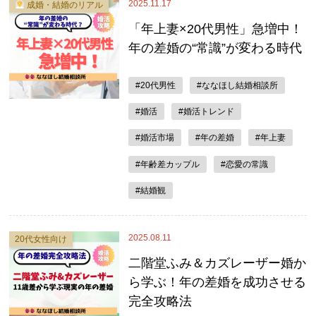
2025.11.17
成婚・結婚のリアル
「年上妻×20代男性」急増中！
年の差婚の“常識”が変わる時代
#20代男性
#ななほし結婚相談所
#婚活
#婚活トレンド
#婚活市場
#年の差婚
#年上妻
#年齢差カップル
#恋愛の常識
#結婚観
2025.08.11
20代女性向け
二階堂ふみ＆カズレーザー婚か
ら学ぶ！年の差婚を成功させる
完全攻略法