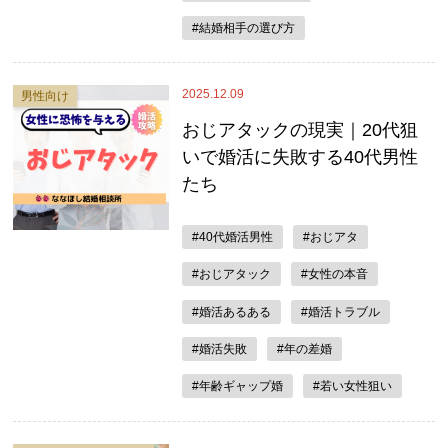
#結婚相手の選び方
2025.12.09
男性向け
おじアタックの現実｜20代狙
いで婚活に失敗する40代男性
たち
#40代婚活男性
#おじアタ
#おじアタック
#女性の本音
#婚活あるある
#婚活トラブル
#婚活失敗
#年の差婚
#年齢ギャップ婚
#若い女性狙い