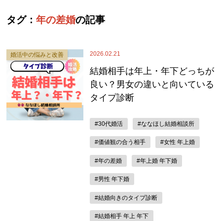
タグ：
年の差婚
の記事
2026.02.21
婚活中の悩みと改善
結婚相手は年上・年下どっちが
良い？男女の違いと向いている
タイプ診断
#30代婚活
#ななほし結婚相談所
#価値観の合う相手
#女性 年上婚
#年の差婚
#年上婚 年下婚
#男性 年下婚
#結婚向きのタイプ診断
#結婚相手 年上 年下