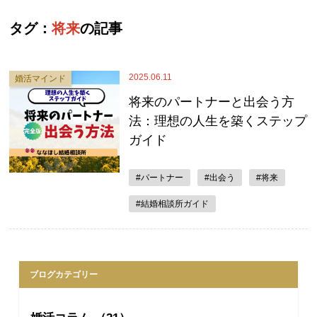
タグ：
将来
の記事
2025.06.11
婚活マインド
将来のパートナーと出会う方
法：理想の人生を築くステップ
ガイド
#パートナー
#出会う
#将来
#結婚相談所ガイド
ブログカテゴリー