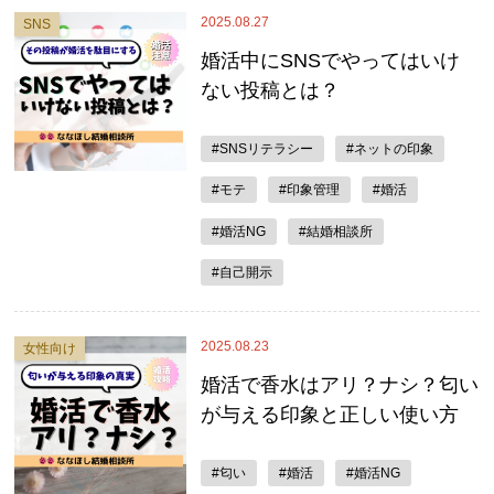
2025.08.27
SNS
婚活中にSNSでやってはいけ
ない投稿とは？
#SNSリテラシー
#ネットの印象
#モテ
#印象管理
#婚活
#婚活NG
#結婚相談所
#自己開示
2025.08.23
女性向け
婚活で香水はアリ？ナシ？匂い
が与える印象と正しい使い方
#匂い
#婚活
#婚活NG