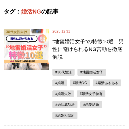
タグ：
婚活NG
の記事
2025.12.31
30代女性向け
“地雷婚活女子”の特徴10選｜男
性に避けられるNG言動を徹底
解説
#30代婚活
#地雷婚活女子
#婚活
#婚活NG
#婚活あるある
#婚活失敗
#婚活女子特有
#婚活成功法
#恋愛結婚
#結婚相談所