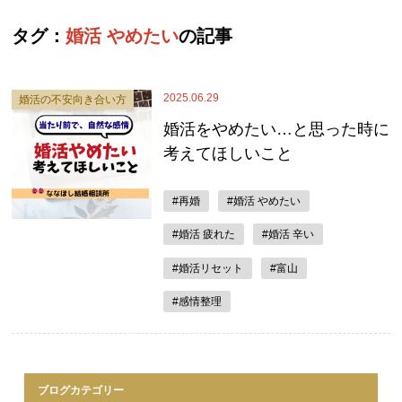
タグ：
婚活 やめたい
の記事
2025.06.29
婚活の不安向き合い方
婚活をやめたい…と思った時に
考えてほしいこと
#再婚
#婚活 やめたい
#婚活 疲れた
#婚活 辛い
#婚活リセット
#富山
#感情整理
ブログカテゴリー