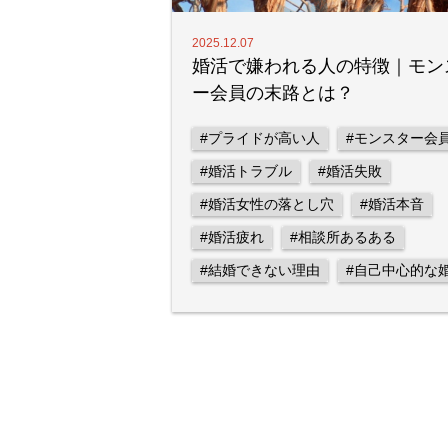
2025.12.07
婚活で嫌われる人の特徴｜モン
ー会員の末路とは？
#プライドが高い人
#モンスター会
#婚活トラブル
#婚活失敗
#婚活女性の落とし穴
#婚活本音
#婚活疲れ
#相談所あるある
#結婚できない理由
#自己中心的な