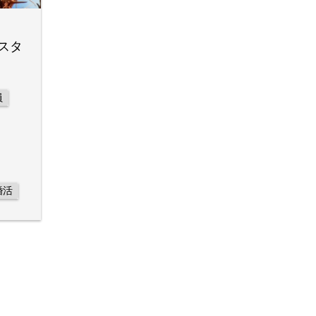
スタ
員
婚活