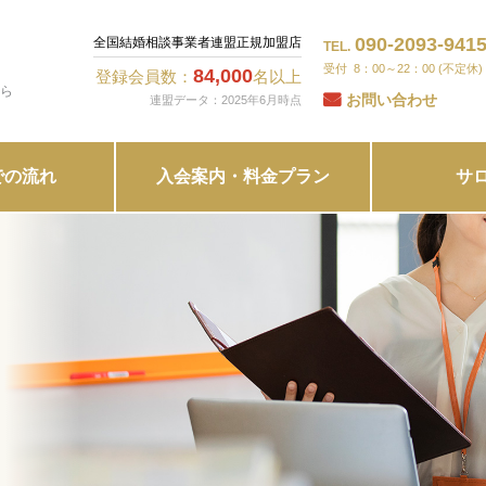
090-2093-941
全国結婚相談事業者連盟正規加盟店
TEL.
8：00～22：00 (不定休)
84,000
登録会員数：
名以上
ら
お問い合わせ
連盟データ：2025年6月時点
での流れ
入会案内・料金プラン
サ