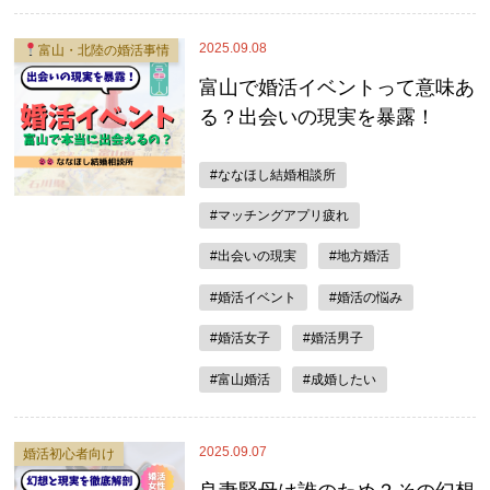
2025.09.08
富山・北陸の婚活事情
富山で婚活イベントって意味あ
る？出会いの現実を暴露！
#ななほし結婚相談所
#マッチングアプリ疲れ
#出会いの現実
#地方婚活
#婚活イベント
#婚活の悩み
#婚活女子
#婚活男子
#富山婚活
#成婚したい
2025.09.07
婚活初心者向け