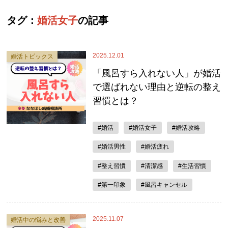
タグ：
婚活女子
の記事
2025.12.01
婚活トピックス
「風呂すら入れない人」が婚活
で選ばれない理由と逆転の整え
習慣とは？
#婚活
#婚活女子
#婚活攻略
#婚活男性
#婚活疲れ
#整え習慣
#清潔感
#生活習慣
#第一印象
#風呂キャンセル
2025.11.07
婚活中の悩みと改善