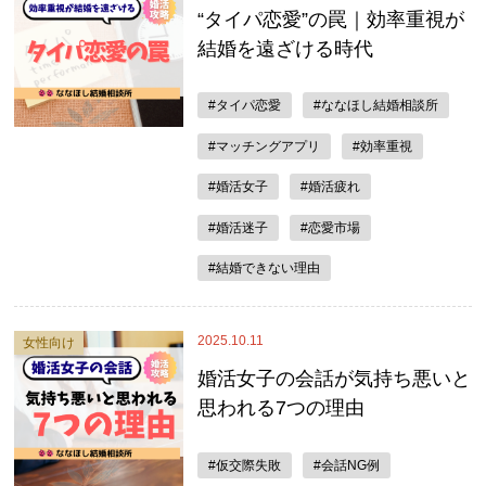
“タイパ恋愛”の罠｜効率重視が
結婚を遠ざける時代
#タイパ恋愛
#ななほし結婚相談所
#マッチングアプリ
#効率重視
#婚活女子
#婚活疲れ
#婚活迷子
#恋愛市場
#結婚できない理由
2025.10.11
女性向け
婚活女子の会話が気持ち悪いと
思われる7つの理由
#仮交際失敗
#会話NG例