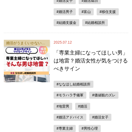
#婚活女子
#婚活成功
#婚活男子
#富山
#移住支援
#結婚支援金
#結婚相談所
2025.07.12
婚活がうまくいかない原因
「専業主婦になってほしい男」
は地雷？婚活女性が気をつける
べきサイン
#ななほし結婚相談所
#モラハラ予備軍
#価値観のズレ
#地雷男
#婚活
#婚活アドバイス
#婚活女子
#専業主婦
#男性心理