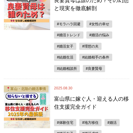
良妻賢母は誰のため？その幻想
と現実を徹底解剖
#モラハラ回避
#女性の幸せ
#婚活トレンド
#婚活の悩み
#婚活女子
#理想の夫
#結婚生活
#結婚相手の条件
#結婚相談所
#良妻賢母
2025.08.30
富山・北陸の婚活事情
富山県に嫁ぐ人・迎える人の移
住支援完全ガイド
#体験住宅
#地方移住
#婚活