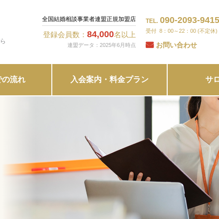
090-2093-941
全国結婚相談事業者連盟正規加盟店
TEL.
8：00～22：00 (不定休)
84,000
登録会員数：
名以上
ら
お問い合わせ
連盟データ：2025年6月時点
での流れ
入会案内・料金プラン
サ