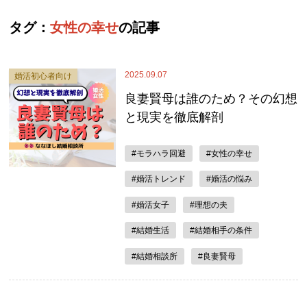
タグ：
女性の幸せ
の記事
2025.09.07
婚活初心者向け
良妻賢母は誰のため？その幻想
と現実を徹底解剖
#モラハラ回避
#女性の幸せ
#婚活トレンド
#婚活の悩み
#婚活女子
#理想の夫
#結婚生活
#結婚相手の条件
#結婚相談所
#良妻賢母