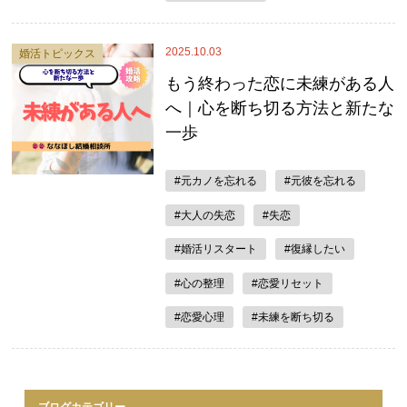
2025.10.03
婚活トピックス
もう終わった恋に未練がある人
へ｜心を断ち切る方法と新たな
一歩
#元カノを忘れる
#元彼を忘れる
#大人の失恋
#失恋
#婚活リスタート
#復縁したい
#心の整理
#恋愛リセット
#恋愛心理
#未練を断ち切る