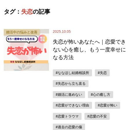
タグ：
失恋
の記事
2025.10.05
婚活中の悩みと改善
失恋が怖いあなたへ｜恋愛でき
ない心を癒し、もう一度幸せに
なる方法
#ななほし結婚相談所
#失恋
#失恋から立ち直る
#婚活に進めない
#心の癒し方
#恋愛ができない理由
#恋愛が怖い
#恋愛トラウマ
#恋愛の不安
#過去の恋愛の傷